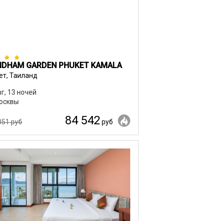
DHAM GARDEN PHUKET KAMALA
ет, Таиланд
вг, 13 ночей
осквы
84 542
051 руб
руб