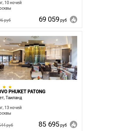
вг, 10 ночей
осквы
69 059
96 руб
руб
VO PHUKET PATONG
ет, Таиланд
вг, 13 ночей
осквы
85 695
544 руб
руб