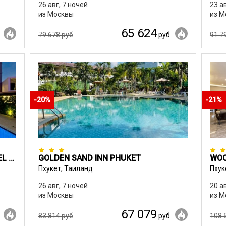
26 авг, 7 ночей
23 а
из Москвы
из М
65 624
79 678 руб
руб
91 7
-20%
-21%
HOTEL J RESIDENCE (EX. TRIO HOTEL PATTAYA)
GOLDEN SAND INN PHUKET
WOO
Пхукет, Таиланд
Пхук
26 авг, 7 ночей
20 а
из Москвы
из М
67 079
83 814 руб
руб
108 