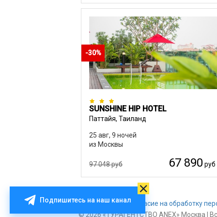
-30%
SUNSHINE HIP HOTEL
Паттайя, Таиланд
25 авг, 9 ночей
из Москвы
67 890
97 048 руб
руб
Подпишитесь на наш канал
Оплата туров
Согласие на обработку пе
© 2026 «ТУРАГЕНТСТВО ANEX» Москва | В