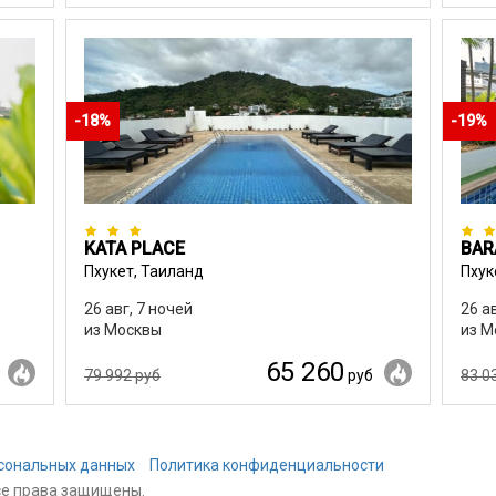
-18%
-19%
KATA PLACE
BAR
Пхукет, Таиланд
Пхук
26 авг, 7 ночей
26 а
из Москвы
из М
65 260
79 992 руб
руб
83 0
рсональных данных
Политика конфиденциальности
се права защищены.