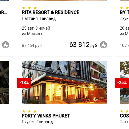
TUANA HOTELS THE NATURAL RESORT (EX. THE NATURAL RESORT)
RITA RESORT & RESIDENCE
BY 
Паттайя, Таиланд
Пхук
25 авг, 8 ночей
20 а
из Москвы
из М
63 812
87 454 руб
руб
107 
-18%
-25%
FORTY WINKS PHUKET
COS
Пхукет, Таиланд
Патт