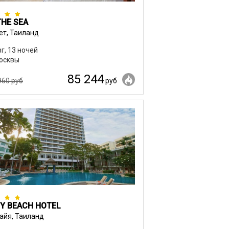
THE SEA
ет, Таиланд
вг, 13 ночей
осквы
85 244
960 руб
руб
Y BEACH HOTEL
айя, Таиланд