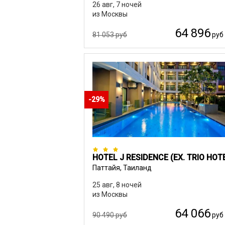
26 авг, 7 ночей
из Москвы
64 896
81 053 руб
руб
-29%
Паттайя, Таиланд
25 авг, 8 ночей
из Москвы
64 066
90 490 руб
руб