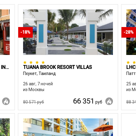
-18%
-28%
THE OUTDOOR KATA (EX. OUTDOOR INN)
TUANA BROOK RESORT VILLAS
LHC
Пхукет, Таиланд
Патт
26 авг, 7 ночей
25 а
из Москвы
из М
66 351
80 571 руб
руб
88 3