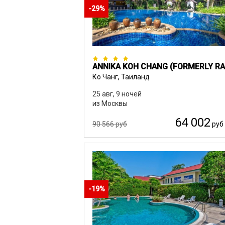
-29%
Ко Чанг, Таиланд
25 авг, 9 ночей
из Москвы
64 002
90 566 руб
руб
-19%