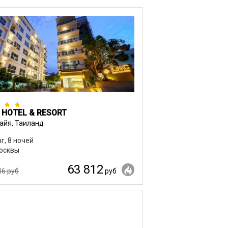
 HOTEL & RESORT
айя, Таиланд
вг, 8 ночей
осквы
63 812
46 руб
руб