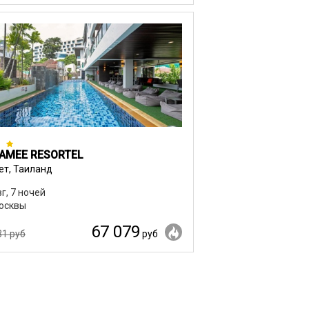
AMEE RESORTEL
ет, Таиланд
вг, 7 ночей
осквы
67 079
31 руб
руб