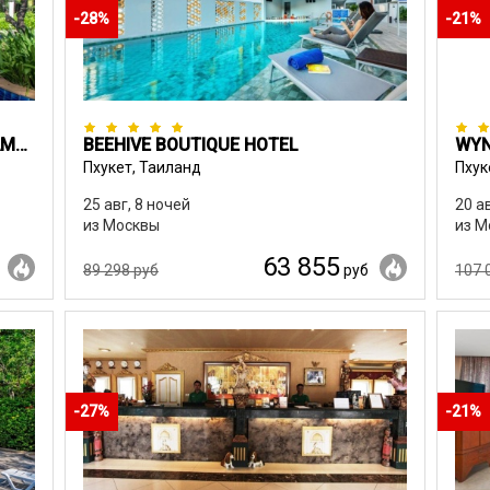
-28%
-21%
ANNIKA KOH CHANG (FORMERLY RAMAYANA KOH CHANG RESORT & SPA)
BEEHIVE BOUTIQUE HOTEL
WYN
Пхукет, Таиланд
Пхук
25 авг, 8 ночей
20 а
из Москвы
из М
63 855
89 298 руб
руб
107 
-27%
-21%